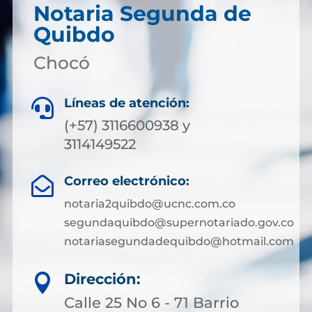
Notaria Segunda de
Quibdo
Chocó
Líneas de atención:

(+57) 3116600938 y
3114149522
Correo electrónico:

notaria2quibdo@ucnc.com.co
segundaquibdo@supernotariado.gov.co
notariasegundadequibdo@hotmail.com
Dirección:

Calle 25 No 6 - 71 Barrio