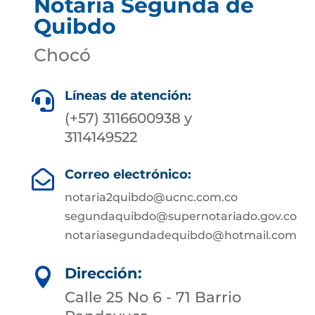
Notaria Segunda de
Quibdo
Chocó
Líneas de atención:

(+57) 3116600938 y
3114149522
Correo electrónico:

notaria2quibdo@ucnc.com.co
segundaquibdo@supernotariado.gov.co
notariasegundadequibdo@hotmail.com
Dirección:

Calle 25 No 6 - 71 Barrio