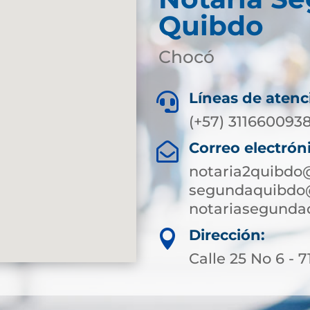
Quibdo
Chocó
Líneas de atenc

(+57) 3116600938
Correo electrón

notaria2quibdo
segundaquibdo@
notariasegund
Dirección:

Calle 25 No 6 - 