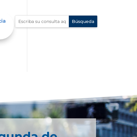
cia
egunda de