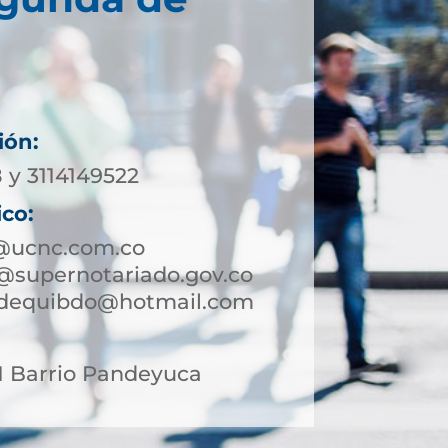
ión:
 y 3114149522
ico:
@ucnc.com.co
supernotariado.gov.co
adequibdo@hotmail.com
71 Barrio Pandeyuca