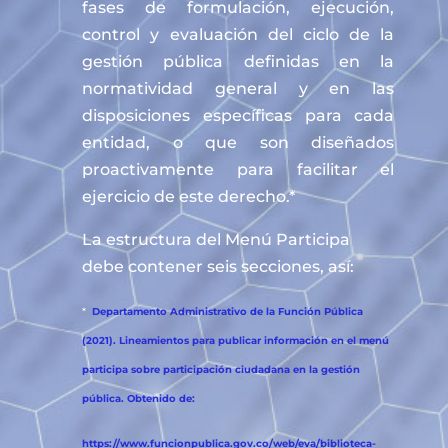
fases de formulación, ejecución,
control y evaluación del ciclo de la
gestión pública definidas en la
normatividad general y en las
disposiciones específicas para cada
entidad, o que son diseñados
proactivamente para facilitar el
ejercicio de este derecho.*
La estructura del Menú Participa
debe contener seis secciones, así:
*
Departamento Administrativo de la Función Pública
(2021). Lineamientos para publicar información en el menú
participa sobre participación ciudadana en la gestión
pública. Obtenido de:
https://www.funcionpublica.gov.co/web/eva/biblioteca-