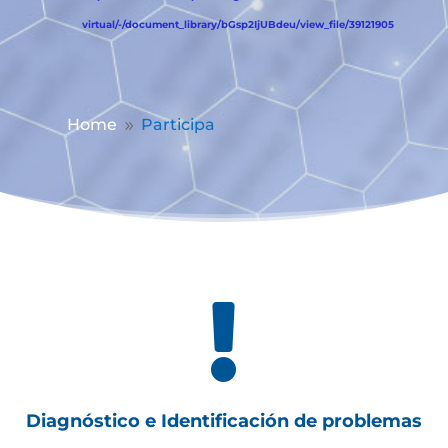
virtual/-/document_library/bGsp2IjUBdeu/view_file/39121905
Home
Participa
9

Diagnóstico e Identificación de problemas