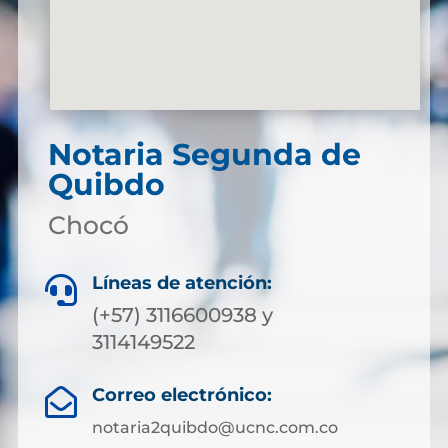
Notaria Segunda de
Quibdo
Chocó
Líneas de atención:

(+57) 3116600938 y
3114149522
Correo electrónico:

notaria2quibdo@ucnc.com.co