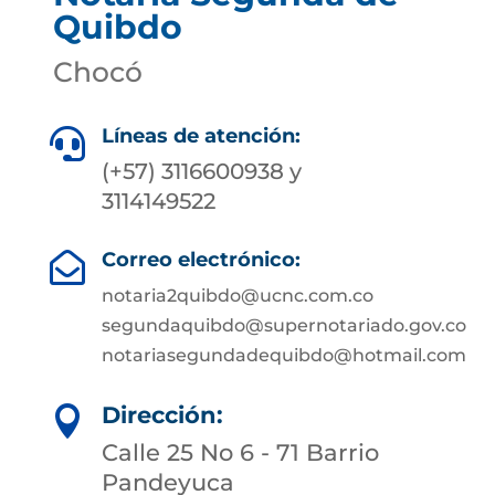
Quibdo
Chocó
Líneas de atención:

(+57) 3116600938 y
3114149522
Correo electrónico:

notaria2quibdo@ucnc.com.co
segundaquibdo@supernotariado.gov.co
notariasegundadequibdo@hotmail.com
Dirección:

Calle 25 No 6 - 71 Barrio
Pandeyuca