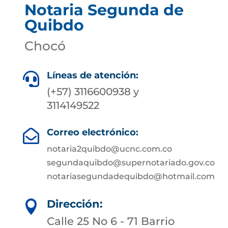
Notaria Segunda de
Quibdo
Chocó
Líneas de atención:

(+57) 3116600938 y
3114149522
Correo electrónico:

notaria2quibdo@ucnc.com.co
segundaquibdo@supernotariado.gov.co
notariasegundadequibdo@hotmail.com
Dirección:

Calle 25 No 6 - 71 Barrio