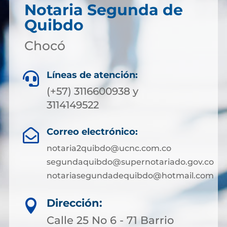
Notaria Segunda de
Quibdo
Chocó
Líneas de atención:

(+57) 3116600938 y
3114149522
Correo electrónico:

notaria2quibdo@ucnc.com.co
segundaquibdo@supernotariado.gov.co
notariasegundadequibdo@hotmail.com
Dirección:

Calle 25 No 6 - 71 Barrio