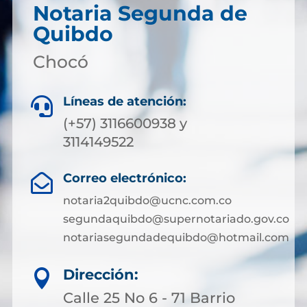
Notaria Segunda de
Quibdo
Chocó
Líneas de atención:

(+57) 3116600938 y
3114149522
Correo electrónico:

notaria2quibdo@ucnc.com.co
segundaquibdo@supernotariado.gov.co
notariasegundadequibdo@hotmail.com
Dirección:

Calle 25 No 6 - 71 Barrio