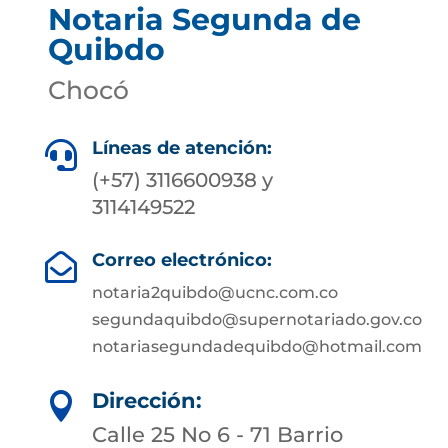
Notaria Segunda de
Quibdo
Chocó
Líneas de atención:

(+57) 3116600938 y
3114149522
Correo electrónico:

notaria2quibdo@ucnc.com.co
segundaquibdo@supernotariado.gov.co
notariasegundadequibdo@hotmail.com
Dirección:

Calle 25 No 6 - 71 Barrio