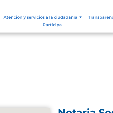
resultados
Atención y servicios a la ciudadanía
Transparen
Participa
se. Trate de perfeccionar su búsqueda o utilice la
Notaria S