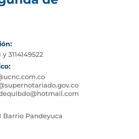
ión:
 y 3114149522
ico:
@ucnc.com.co
supernotariado.gov.co
adequibdo@hotmail.com
71 Barrio Pandeyuca