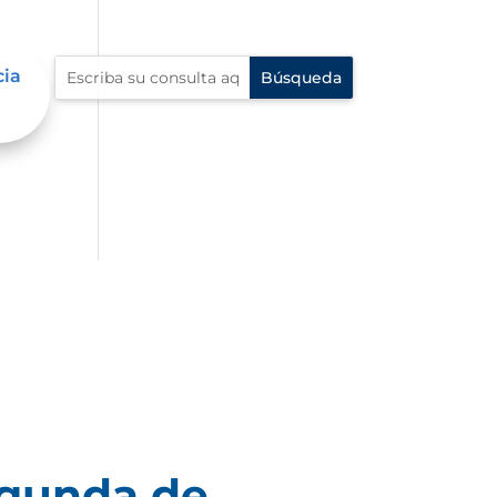
cia
egunda de