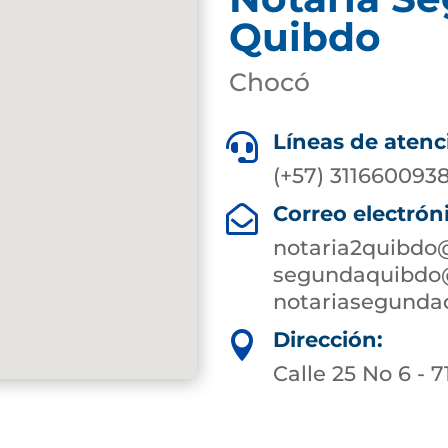
Quibdo
Chocó
Líneas de atenc

(+57) 3116600938
Correo electrón

notaria2quibdo
segundaquibdo@
notariasegund
Dirección:

Calle 25 No 6 - 