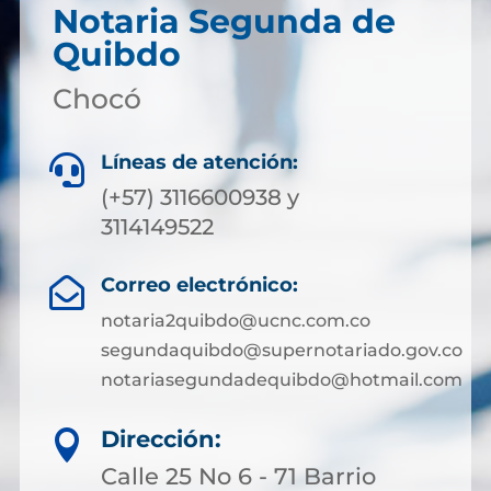
Notaria Segunda de
Quibdo
Chocó
Líneas de atención:

(+57) 3116600938 y
3114149522
Correo electrónico:

notaria2quibdo@ucnc.com.co
segundaquibdo@supernotariado.gov.co
notariasegundadequibdo@hotmail.com
Dirección:

Calle 25 No 6 - 71 Barrio