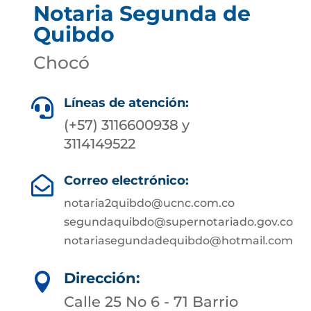
Notaria Segunda de
Quibdo
Chocó
Líneas de atención:

(+57) 3116600938 y
3114149522
Correo electrónico:

notaria2quibdo@ucnc.com.co
segundaquibdo@supernotariado.gov.co
notariasegundadequibdo@hotmail.com
Dirección:

Calle 25 No 6 - 71 Barrio