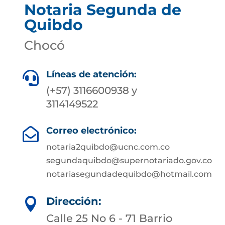
Notaria Segunda de
Quibdo
Chocó
Líneas de atención:

(+57) 3116600938 y
3114149522
Correo electrónico:

notaria2quibdo@ucnc.com.co
segundaquibdo@supernotariado.gov.co
notariasegundadequibdo@hotmail.com
Dirección:

Calle 25 No 6 - 71 Barrio