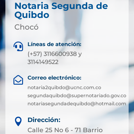
Notaria Segunda de
Quibdo
Chocó
Líneas de atención:

(+57) 3116600938 y
3114149522
Correo electrónico:

notaria2quibdo@ucnc.com.co
segundaquibdo@supernotariado.gov.co
notariasegundadequibdo@hotmail.com
Dirección:

Calle 25 No 6 - 71 Barrio