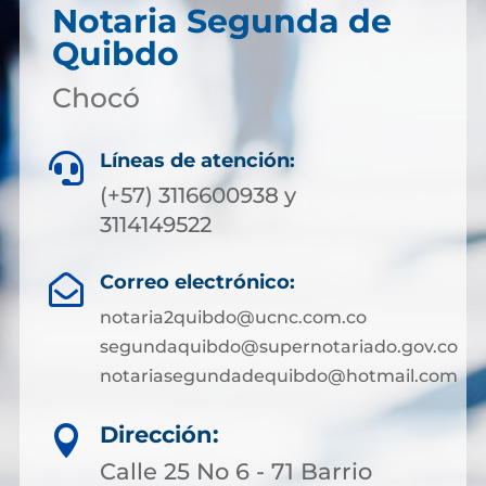
Notaria Segunda de
Quibdo
Chocó
Líneas de atención:

(+57) 3116600938 y
3114149522
Correo electrónico:

notaria2quibdo@ucnc.com.co
segundaquibdo@supernotariado.gov.co
notariasegundadequibdo@hotmail.com
Dirección:

Calle 25 No 6 - 71 Barrio