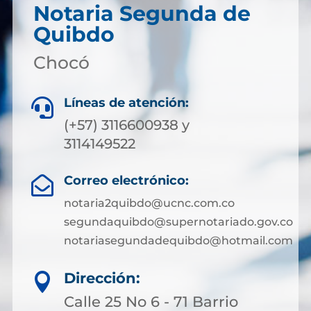
Notaria Segunda de
Quibdo
Chocó
Líneas de atención:

(+57) 3116600938 y
3114149522
Correo electrónico:

notaria2quibdo@ucnc.com.co
segundaquibdo@supernotariado.gov.co
notariasegundadequibdo@hotmail.com
Dirección:

Calle 25 No 6 - 71 Barrio