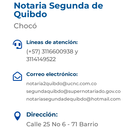
Notaria Segunda de
Quibdo
Chocó
Líneas de atención:

(+57) 3116600938 y
3114149522
Correo electrónico:

notaria2quibdo@ucnc.com.co
segundaquibdo@supernotariado.gov.co
notariasegundadequibdo@hotmail.com
Dirección:

Calle 25 No 6 - 71 Barrio