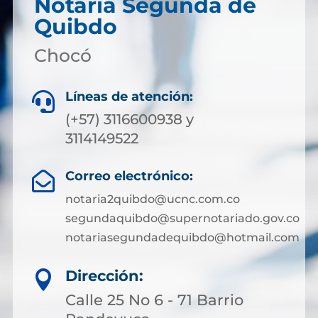
Notaria Segunda de
Quibdo
Chocó
Líneas de atención:

(+57) 3116600938 y
3114149522
Correo electrónico:

notaria2quibdo@ucnc.com.co
segundaquibdo@supernotariado.gov.co
notariasegundadequibdo@hotmail.com
Dirección:

Calle 25 No 6 - 71 Barrio