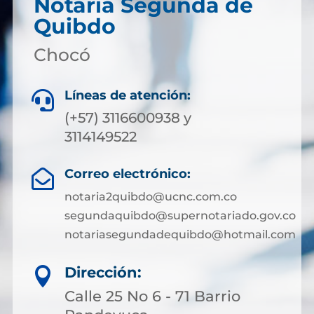
Notaria Segunda de
Quibdo
Chocó
Líneas de atención:

(+57) 3116600938 y
3114149522
Correo electrónico:

notaria2quibdo@ucnc.com.co
segundaquibdo@supernotariado.gov.co
notariasegundadequibdo@hotmail.com
Dirección:

Calle 25 No 6 - 71 Barrio